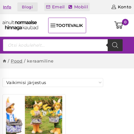
Skip
Emeil
Mobiil
Konto
Blogi
Info
to
content
0
TOOTEVALIK
Products
search
/
Pood
/
keraamiline