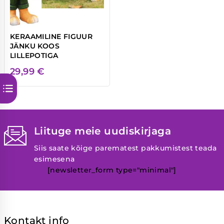
KERAAMILINE FIGUUR
JÄNKU KOOS
LILLEPOTIGA
29,99
€
Liituge meie uudiskirjaga
Siis saate kõige parematest pakkumistest teada
esimesena
[newsletter_form type="minimal"]
Kontakt info