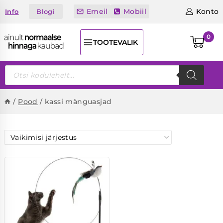
Skip
Emeil
Mobiil
Konto
Blogi
Info
to
content
0
TOOTEVALIK
Products
search
/
Pood
/
kassi mänguasjad