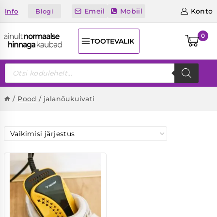
Skip
Emeil
Mobiil
Konto
Blogi
Info
to
content
0
TOOTEVALIK
Products
search
/
Pood
/
jalanõukuivati