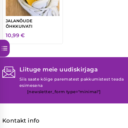
JALANÕUDE
ÕHKKUIVATI
10,99
€
Liituge meie uudiskirjaga
Siis saate kõige parematest pakkumistest teada
esimesena
[newsletter_form type="minimal"]
Kontakt info