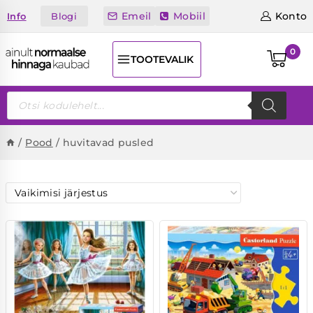
Skip
Emeil
Mobiil
Konto
Blogi
Info
to
content
0
TOOTEVALIK
Products
search
/
Pood
/
huvitavad pusled