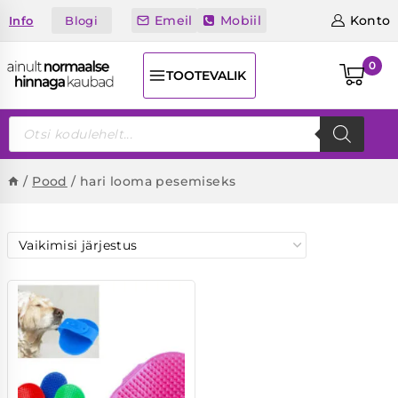
Skip
Emeil
Mobiil
Konto
Blogi
Info
to
content
0
TOOTEVALIK
Products
search
/
Pood
/
hari looma pesemiseks