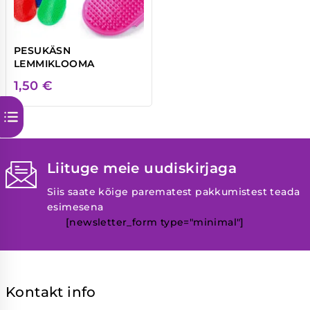
PESUKÄSN
LEMMIKLOOMA
1,50
€
Liituge meie uudiskirjaga
Siis saate kõige parematest pakkumistest teada
esimesena
[newsletter_form type="minimal"]
Kontakt info