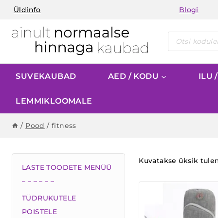
Skip
Üldinfo
Blogi
to
content
Products
search
SUVEKAUBAD
AED / KODU
ILU 
LEMMIKLOOMALE
/
Pood
/
fitness
Kuvatakse üksik tul
LASTE TOODETE MENÜÜ
– – – – – –
TÜDRUKUTELE
POISTELE