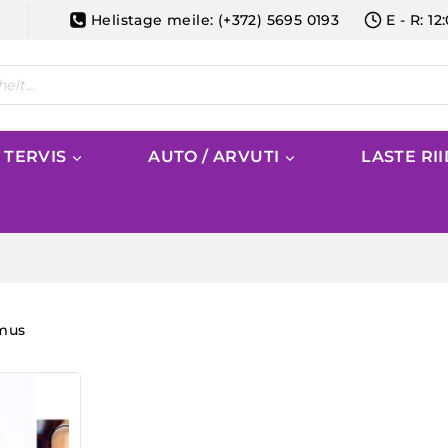
Helistage meile: (+372) 5695 0193
E - R: 12
/ TERVIS
AUTO / ARVUTI
LASTE RI
emus