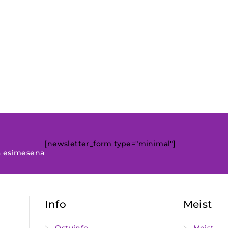
[newsletter_form type="minimal"]
a esimesena
Info
Meist