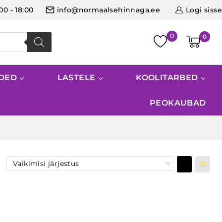
:00 - 18:00
info@normaalsehinnaga.ee
Logi sisse
0
IDED
LASTELE
KOOLITARBED
PEOKAUBAD