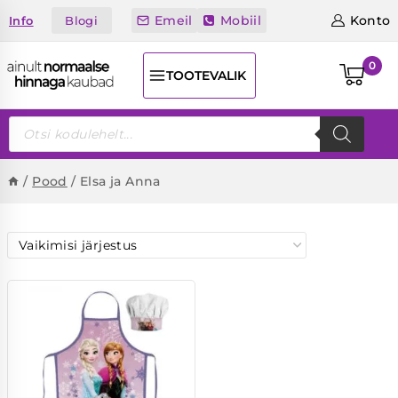
Skip
Emeil
Mobiil
Konto
Blogi
Info
to
content
0
TOOTEVALIK
Products
search
/
Pood
/
Elsa ja Anna