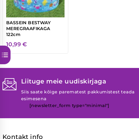
BASSEIN BESTWAY
MEREGRAAFIKAGA
122cm
10,99
€
Liituge meie uudiskirjaga
Siis saate kõige parematest pakkumistest teada
esimesena
[newsletter_form type="minimal"]
Kontakt info