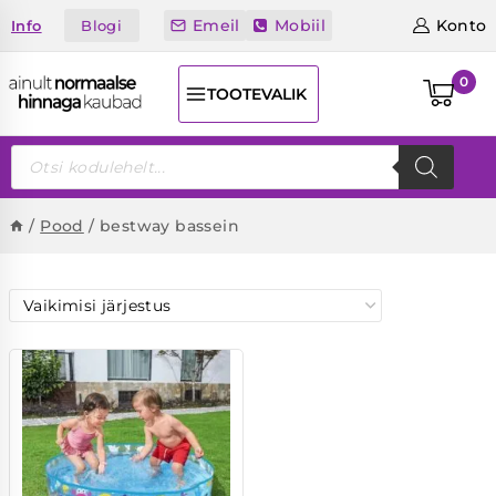
Skip
Emeil
Mobiil
Konto
Blogi
Info
to
content
0
TOOTEVALIK
Products
search
/
Pood
/
bestway bassein