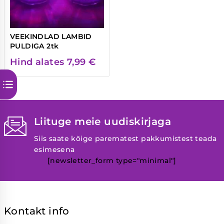
VEEKINDLAD LAMBID
PULDIGA 2tk
Hind alates
7,99
€
Liituge meie uudiskirjaga
Siis saate kõige parematest pakkumistest teada
esimesena
[newsletter_form type="minimal"]
Kontakt info