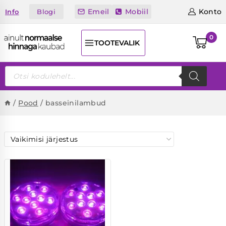
Skip
Emeil
Mobiil
Konto
Blogi
Info
to
content
0
TOOTEVALIK
Products
search
/
Pood
/
basseinilambud