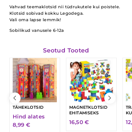
Vahvad teemaklotsid nii tüdrukutele kui poistele.
Klotsid sobivad kokku Legodega.
Vali oma lapse lemmik!
Sobilikud vanusele 6-12a
Seotud Tooted
TÄHEKLOTSID
MAGNETKLOTSID
TR
EHITAMISEKS
KU
Hind alates
16,50
€
12
8,99
€