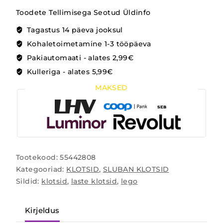
Toodete Tellimisega Seotud Üldinfo
Tagastus 14 päeva jooksul
Kohaletoimetamine 1-3 tööpäeva
Pakiautomaati - alates 2,99€
Kulleriga - alates 5,99€
MAKSED
Tootekood:
55442808
Kategooriad:
KLOTSID
,
SLUBAN KLOTSID
Sildid:
klotsid
,
laste klotsid
,
lego
Kirjeldus