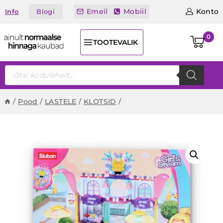
Skip
Emeil
Mobiil
Konto
Blogi
Info
to
content
0
TOOTEVALIK
Products
search
/
Pood
/
LASTELE
/
KLOTSID
/