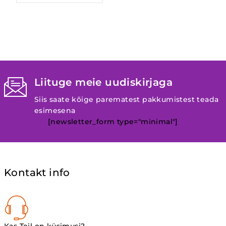
Liituge meie uudiskirjaga
Siis saate kõige parematest pakkumistest teada
esimesena
[newsletter_form type="minimal"]
Kontakt info