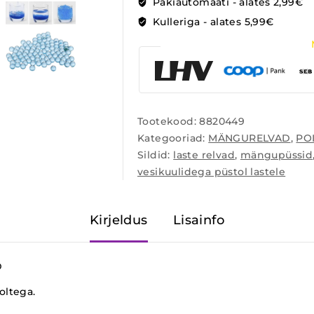
Pakiautomaati - alates 2,99€
Kulleriga - alates 5,99€
Tootekood:
8820449
Kategooriad:
MÄNGURELVAD
,
PO
Sildid:
laste relvad
,
mängupüssid
vesikuulidega püstol lastele
Kirjeldus
Lisainfo
D
oltega.