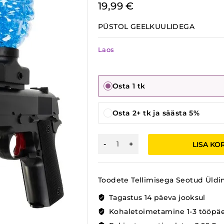
19,99
€
PÜSTOL GEELKUULIDEGA
Laos
Osta 1 tk
Osta 2+ tk ja säästa 5%
PÜSTOL
LISA KO
GEELKUULIDEGA
kogus
Toodete Tellimisega Seotud Üldi
Tagastus 14 päeva jooksul
Kohaletoimetamine 1-3 tööpä