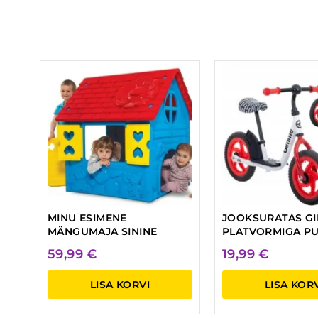
MINU ESIMENE
JOOKSURATAS G
MÄNGUMAJA SININE
PLATVORMIGA P
59,99
€
19,99
€
LISA KORVI
LISA KOR