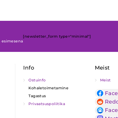
[newsletter_form type="minimal"]
a esimesena
Info
Meist
Ostuinfo
Meist
Kohaletoimetamine
Fac
Tagastus
Redd
Privaatsuspoliitika
Face