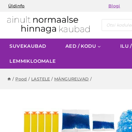
Skip
Üldinfo
Blogi
to
content
Products
search
SUVEKAUBAD
AED / KODU
ILU 
LEMMIKLOOMALE
/
Pood
/
LASTELE
/
MÄNGURELVAD
/