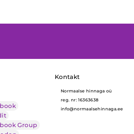
Kontakt
Normaalse hinnaga oü
reg. nr: 16363638
ebook
info@normaalsehinnaga.ee
it
book Group