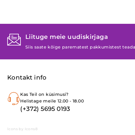
Liituge meie uudiskirjaga
Siis saate kõige parematest pakkumistest tead
Kontakt info
Kas Teil on küsimusi?
Helistage meile 12.00 - 18.00
(+372) 5695 0193
Icons by Icons8