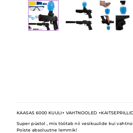
KAASAS 6000 KUULI+ VAHTNOOLED +KAITSEPRILLI
Super püstol , mis töötab nii vesikuulide kui vahtno
Poiste absoluutne lemmik!