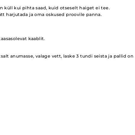
küll kui pihta saad, kuid otseselt haiget ei tee.
ätt harjutada ja oma oskused proovile panna.
aasasolevat kaablit.
salt anumasse, valage vett, laske 3 tundi seista ja pallid on