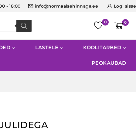
:00 - 18:00
info@normaalsehinnaga.ee
Logi sisse
0
IDED
LASTELE
KOOLITARBED
PEOKAUBAD
UULIDEGA