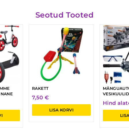
Seotud Tooted
IMME
RAKETT
MÄNGUAUT
UNANE
VESIKUULI
7,50
€
Hind ala
LISA KORVI
VI
LIS