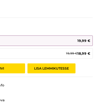
19,99
€
18,99
€
19,99
€
RVI
LISA LEMMIKUTESSE
nfo
eva