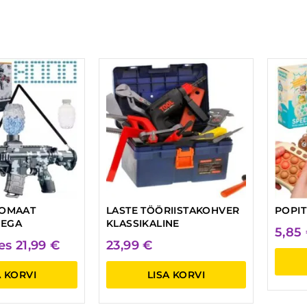
OMAAT
LASTE TÖÖRIISTAKOHVER
POPI
DEGA
KLASSIKALINE
5,85
tes
21,99
€
23,99
€
A KORVI
LISA KORVI