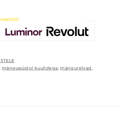
MAKSED
ISTELE
,
mängupüstol kuulidega
,
mängurelvad
,