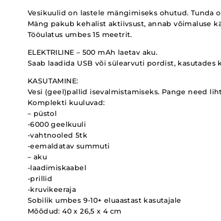
Vesikuulid on lastele mängimiseks ohutud. Tunda on 
Mäng pakub kehalist aktiivsust, annab võimaluse k
Tööulatus umbes 15 meetrit.
ELEKTRILINE – 500 mAh laetav aku.
Saab laadida USB või sülearvuti pordist, kasutades k
KASUTAMINE:
Vesi (geel)pallid isevalmistamiseks. Pange need liht
Komplekti kuuluvad:
– püstol
-6000 geelkuuli
-vahtnooled 5tk
-eemaldatav summuti
– aku
-laadimiskaabel
-prillid
-kruvikeeraja
Sobilik umbes 9-10+ eluaastast kasutajale
Mõõdud: 40 x 26,5 x 4 cm