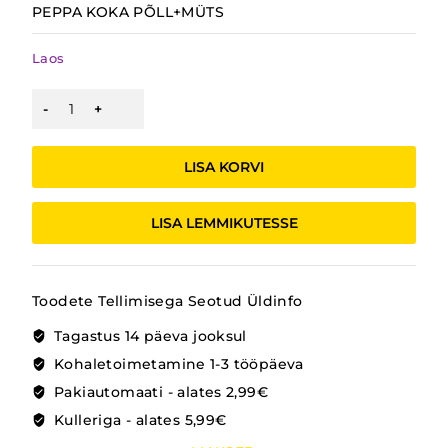
PEPPA KOKA PÕLL+MÜTS
Laos
PEPPA
PÕLL
JA
MÜTS
LISA KORVI
kogus
LISA LEMMIKUTESSE
Toodete Tellimisega Seotud Üldinfo
Tagastus 14 päeva jooksul
Kohaletoimetamine 1-3 tööpäeva
Pakiautomaati - alates 2,99€
Kulleriga - alates 5,99€