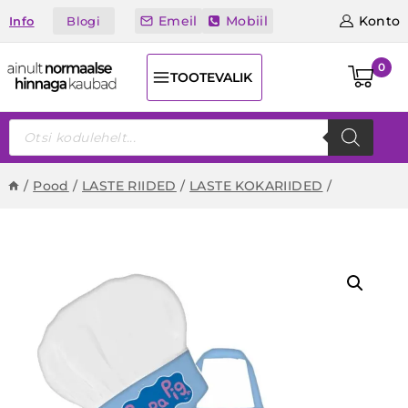
Skip
Emeil
Mobiil
Konto
Blogi
Info
to
content
0
TOOTEVALIK
Products
search
/
Pood
/
LASTE RIIDED
/
LASTE KOKARIIDED
/