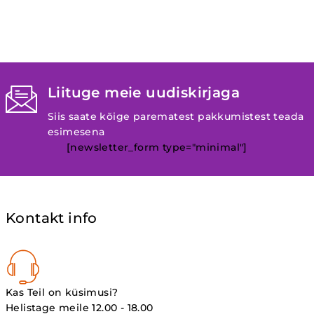
oli:
on:
12,99 €.
6,99 €.
Liituge meie uudiskirjaga
Siis saate kõige parematest pakkumistest teada
esimesena
[newsletter_form type="minimal"]
Kontakt info
Kas Teil on küsimusi?
Helistage meile 12.00 - 18.00