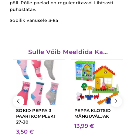
põll. Põlle paelad on reguleeritavad. Lihtsasti
puhastatav.
Sobilik vanusele 3-8a
Sulle Võib Meeldida Ka…
SOKID PEPPA 3
PEPPA KLOTSID
P
PAARI KOMPLEKT
MÄNGUVÄLJAK
L
27-30
k
13,99
€
3,50
€
H