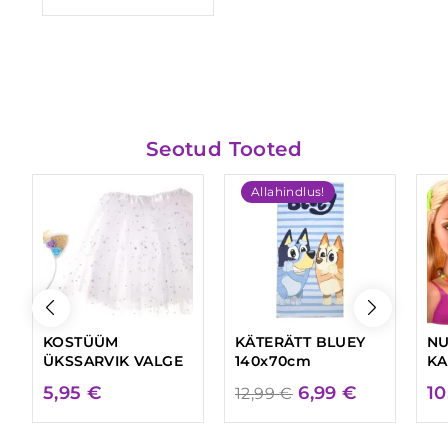
3
Seotud Tooted
Allahindlus!
KOSTÜÜM
KÄTERÄTT BLUEY
N
ÜKSSARVIK VALGE
140x70cm
KA
Algne
Praegune
5,95
€
6,99
€
10
12,99
€
hind
hind