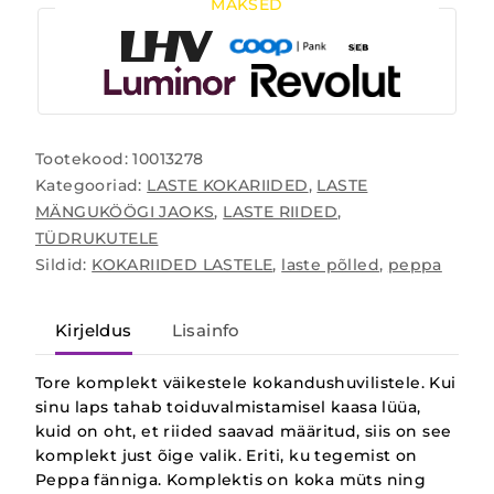
MAKSED
Tootekood:
10013278
Kategooriad:
LASTE KOKARIIDED
,
LASTE
MÄNGUKÖÖGI JAOKS
,
LASTE RIIDED
,
TÜDRUKUTELE
Sildid:
KOKARIIDED LASTELE
,
laste põlled
,
peppa
Kirjeldus
Lisainfo
Tore komplekt väikestele kokandushuvilistele. Kui
sinu laps tahab toiduvalmistamisel kaasa lüüa,
kuid on oht, et riided saavad määritud, siis on see
komplekt just õige valik. Eriti, ku tegemist on
Peppa fänniga. Komplektis on koka müts ning