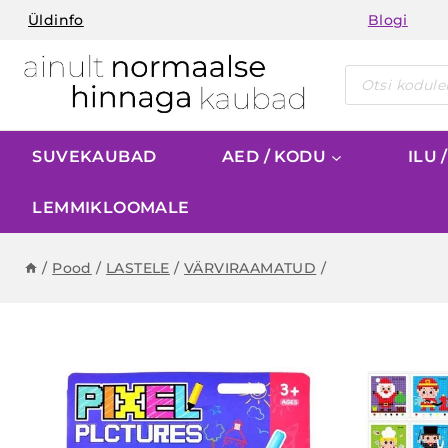
Skip
Üldinfo
Blogi
to
content
Products
search
SUVEKAUBAD
AED / KODU
ILU 
LEMMIKLOOMALE
/
Pood
/
LASTELE
/
VÄRVIRAAMATUD
/