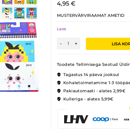
4,95
€
MUSTERVÄRVIRAAMAT AMETID
Laos
MUSTERVÄRVIRAAMAT
LISA KO
AMETID
kogus
Toodete Tellimisega Seotud Üldi
Tagastus 14 päeva jooksul
Kohaletoimetamine 1-3 tööpä
Pakiautomaati - alates 2,99€
Kulleriga - alates 5,99€