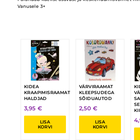
Vanusele 3+
KIDEA
VÄRVIRAAMAT
KI
KRAAPIMISRAAMAT
KLEEPSUDEGA
V
HALDJAD
SÕIDUAUTOD
SA
S
3,95
€
2,50
€
KI
4
LISA
LISA
KORVI
KORVI