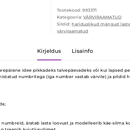
Tootekood:
993371
Kategooria:
VÄRVIRAAMATUD
Sildid:
hariduslikud mängud last
värviraamatud
Kirjeldus
Lisainfo
urepärane idee pikkadeks talvepäevadeks või kui lapsed 
statud numbritega (iga number vastab värvile) ja pildid h
da;
a numbreid, äratab laste loovust ja modelleerib käe-silma k
g treenib kujutlusvõimet.