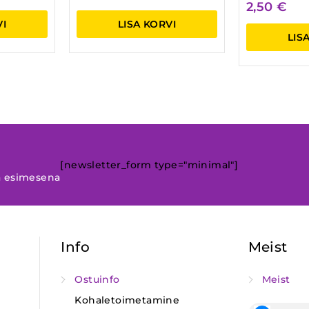
2,50
€
VI
LISA KORVI
LIS
[newsletter_form type="minimal"]
a esimesena
Info
Meist
Ostuinfo
Meist
Kohaletoimetamine