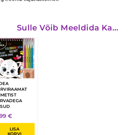
Sulle Võib Meeldida Ka…
DEA
ÄRVIRAAMAT
METIST
ERVADEGA
ISUD
,99
€
LISA
KORVI