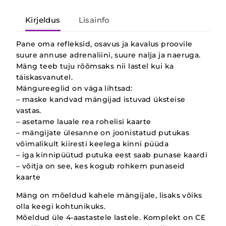
Kirjeldus
Lisainfo
Pane oma refleksid, osavus ja kavalus proovile
suure annuse adrenaliini, suure nalja ja naeruga.
Mäng teeb tuju rõõmsaks nii lastel kui ka
täiskasvanutel.
Mängureeglid on väga lihtsad:
– maske kandvad mängijad istuvad üksteise
vastas.
– asetame lauale rea rohelisi kaarte
– mängijate ülesanne on joonistatud putukas
võimalikult kiiresti keelega kinni püüda
– iga kinnipüütud putuka eest saab punase kaardi
– võitja on see, kes kogub rohkem punaseid
kaarte
Mäng on mõeldud kahele mängijale, lisaks võiks
olla keegi kohtunikuks.
Mõeldud üle 4-aastastele lastele. Komplekt on CE