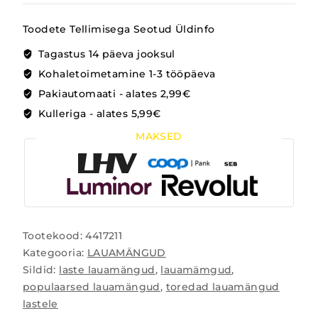
Toodete Tellimisega Seotud Üldinfo
Tagastus 14 päeva jooksul
Kohaletoimetamine 1-3 tööpäeva
Pakiautomaati - alates 2,99€
Kulleriga - alates 5,99€
MAKSED
Tootekood:
4417211
Kategooria:
LAUAMÄNGUD
Sildid:
laste lauamängud
,
lauamämgud
,
populaarsed lauamängud
,
toredad lauamängud
lastele