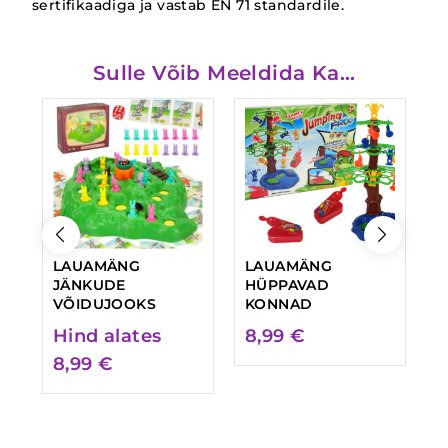
sertifikaadiga ja vastab EN 71 standardile.
Sulle Võib Meeldida Ka…
LAUAMÄNG
LAUAMÄNG
L
JÄNKUDE
HÜPPAVAD
P
VÕIDUJOOKS
KONNAD
7
Hind alates
8,99
€
8,99
€