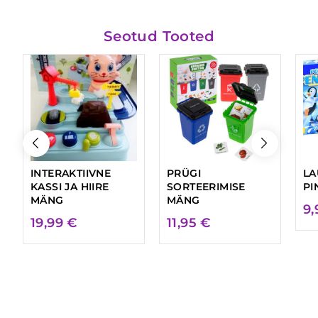
Seotud Tooted
INTERAKTIIVNE
PRÜGI
L
KASSI JA HIIRE
SORTEERIMISE
PI
MÄNG
MÄNG
9
19,99
€
11,95
€