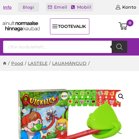
Skip
Emeil
Mobiil
Konto
Blogi
Info
to
content
0
TOOTEVALIK
Products
search
/
Pood
/
LASTELE
/
LAUAMÄNGUD
/