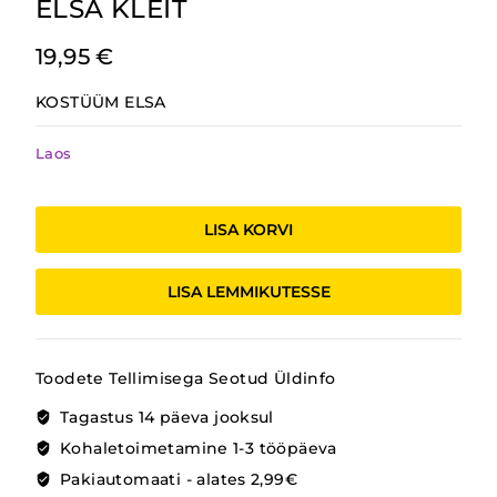
ELSA KLEIT
19,95
€
KOSTÜÜM ELSA
Laos
ELSA
KLEIT
LISA KORVI
kogus
LISA LEMMIKUTESSE
Toodete Tellimisega Seotud Üldinfo
Tagastus 14 päeva jooksul
Kohaletoimetamine 1-3 tööpäeva
Pakiautomaati - alates 2,99€