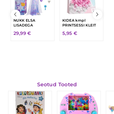
NUKK ELSA
KIDEA kmpl
K
LISADEGA
PRINTSESSI KLEIT
L
K
29,99
€
5,95
€
P
H
Seotud Tooted