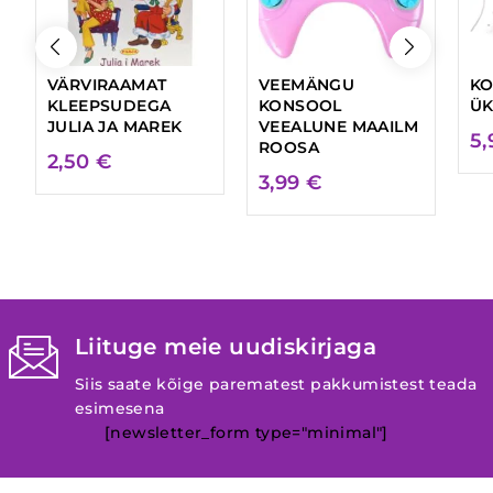
VÄRVIRAAMAT
VEEMÄNGU
K
KLEEPSUDEGA
KONSOOL
ÜK
JULIA JA MAREK
VEEALUNE MAAILM
5
ROOSA
2,50
€
3,99
€
Liituge meie uudiskirjaga
Siis saate kõige parematest pakkumistest teada
esimesena
[newsletter_form type="minimal"]