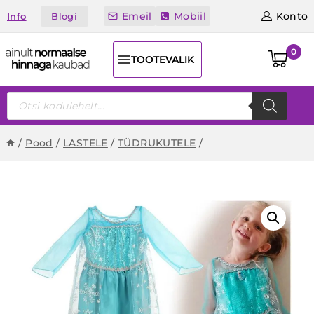
Skip
Emeil
Mobiil
Konto
Blogi
Info
to
content
0
TOOTEVALIK
Products
search
/
Pood
/
LASTELE
/
TÜDRUKUTELE
/