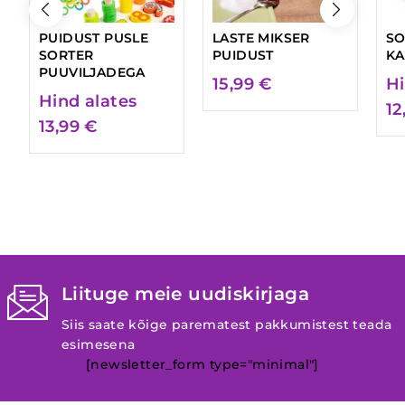
PUIDUST PUSLE
LASTE MIKSER
SO
SORTER
PUIDUST
K
PUUVILJADEGA
15,99
€
Hi
Hind alates
12
13,99
€
Liituge meie uudiskirjaga
Siis saate kõige parematest pakkumistest teada
esimesena
[newsletter_form type="minimal"]