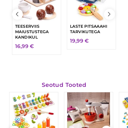
TEESERVIIS
LASTE PITSAAAHI
T
MAIUSTUSTEGA
TARVIKUTEGA
P
KANDIKUL
19,99
€
1
16,99
€
Seotud Tooted