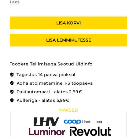
Laos
KOHVIMASIN
PUIDUST
LISA KORVI
kogus
LISA LEMMIKUTESSE
Toodete Tellimisega Seotud Üldinfo
Tagastus 14 päeva jooksul
Kohaletoimetamine 1-3 tööpäeva
Pakiautomaati - alates 2,99€
Kulleriga - alates 5,99€
MAKSED