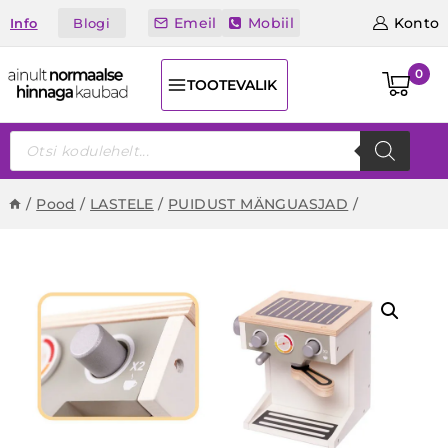
Skip
Emeil
Mobiil
Konto
Blogi
Info
to
content
0
TOOTEVALIK
Products
search
/
Pood
/
LASTELE
/
PUIDUST MÄNGUASJAD
/