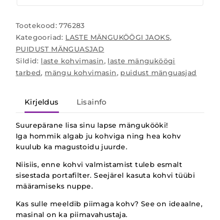
Tootekood:
776283
Kategooriad:
LASTE MÄNGUKÖÖGI JAOKS
,
PUIDUST MÄNGUASJAD
Sildid:
laste kohvimasin
,
laste mänguköögi
tarbed
,
mängu kohvimasin
,
puidust mänguasjad
Kirjeldus
Lisainfo
Suurepärane lisa sinu lapse mängukööki!
Iga hommik algab ju kohviga ning hea kohv
kuulub ka magustoidu juurde.
Niisiis, enne kohvi valmistamist tuleb esmalt
sisestada portafilter. Seejärel kasuta kohvi tüübi
määramiseks nuppe.
Kas sulle meeldib piimaga kohv? See on ideaalne,
masinal on ka piimavahustaja.