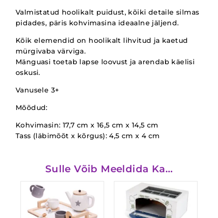
Valmistatud hoolikalt puidust, kõiki detaile silmas
pidades, päris kohvimasina ideaalne jäljend.
Kõik elemendid on hoolikalt lihvitud ja kaetud
mürgivaba värviga.
Mänguasi toetab lapse loovust ja arendab käelisi
oskusi.
Vanusele 3+
Mõõdud:
Kohvimasin: 17,7 cm x 16,5 cm x 14,5 cm
Tass (läbimõõt x kõrgus): 4,5 cm x 4 cm
Sulle Võib Meeldida Ka…