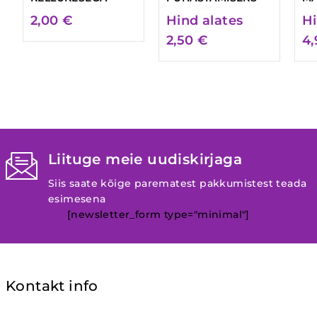
2,00
€
Hind alates
Hi
2,50
€
4
Liituge meie uudiskirjaga
Siis saate kõige parematest pakkumistest teada
esimesena
[newsletter_form type="minimal"]
Kontakt info