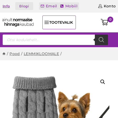
Skip
Emeil
Mobiil
Konto
Blogi
Info
to
content
0
TOOTEVALIK
Products
search
/
Pood
/
LEMMIKLOOMALE
/