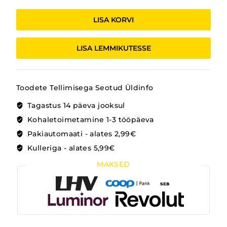
KOERA
KAMPSUN
LISA KORVI
HALL
kogus
LISA LEMMIKUTESSE
Toodete Tellimisega Seotud Üldinfo
Tagastus 14 päeva jooksul
Kohaletoimetamine 1-3 tööpäeva
Pakiautomaati - alates 2,99€
Kulleriga - alates 5,99€
MAKSED