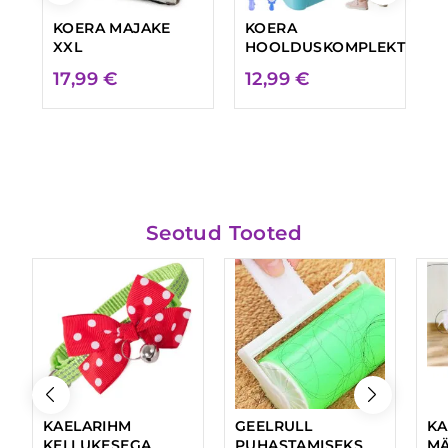
KOERA MAJAKE
KOERA
L
XXL
HOOLDUSKOMPLEKT
S
M
17,99
€
12,99
€
5
Seotud Tooted
KAELARIHM
GEELRULL
KA
KELLUKESEGA
PUHASTAMISEKS
MÄ