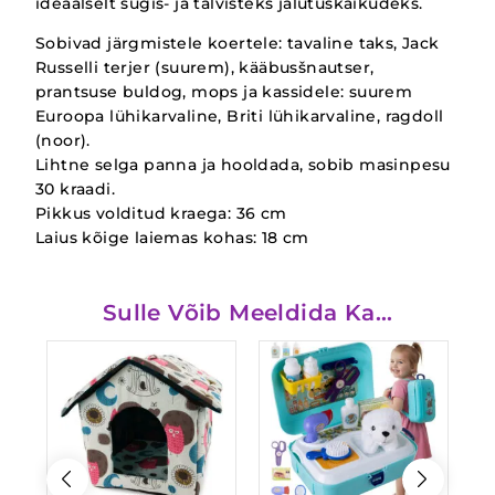
ideaalselt sügis- ja talvisteks jalutuskäikudeks.
Sobivad järgmistele koertele: tavaline taks, Jack
Russelli terjer (suurem), kääbusšnautser,
prantsuse buldog, mops ja kassidele: suurem
Euroopa lühikarvaline, Briti lühikarvaline, ragdoll
(noor).
Lihtne selga panna ja hooldada, sobib masinpesu
30 kraadi.
Pikkus volditud kraega: 36 cm
Laius kõige laiemas kohas: 18 cm
Sulle Võib Meeldida Ka…