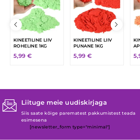
KINEETILINE LIIV
KINEETILINE LIIV
KI
ROHELINE 1KG
PUNANE 1KG
AP
5,99
€
5,99
€
5
Liituge meie uudiskirjaga
Siis saate kõige parematest pakkumistest teada
esimesena
[newsletter_form type="minimal"]