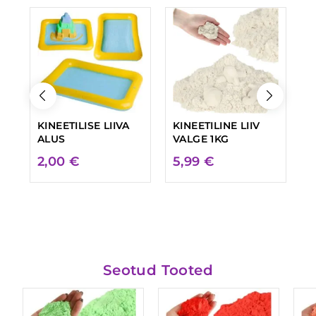
KINEETILISE LIIVA
KINEETILINE LIIV
K
ALUS
VALGE 1KG
K
E
2,00
€
5,99
€
Seotud Tooted