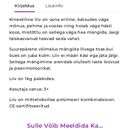
Kirjeldus
Lisainfo
Kineetiline liiv on üsna eriline, katsudes väga
mõnus, pehme ja voolav ning hoiab väga hästi
koos, mistõttu on sellega väga hea mängida, isegi
täiskasvanud teevad seda vahel.
Suurepärane võimalus mängida liivaga toas kui
õues on juba külm. Liiv ei määri käsi ega jäta jälgi.
Sellega mängimine arendab oluliselt laste loovust
ja peenmotoorikat.
Liiv on 1kg pakkides.
Kasutaja vanus: 3+
Liiv on mittetoksilise polümeeri kombinatsioon.
CE-sertifitseeritud.
Sulle Võib Meeldida Ka…