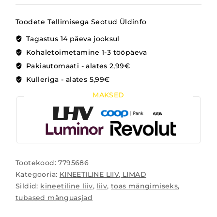
Toodete Tellimisega Seotud Üldinfo
Tagastus 14 päeva jooksul
Kohaletoimetamine 1-3 tööpäeva
Pakiautomaati - alates 2,99€
Kulleriga - alates 5,99€
MAKSED
Tootekood:
7795686
Kategooria:
KINEETILINE LIIV, LIMAD
Sildid:
kineetiline liiv
,
liiv
,
toas mängimiseks
,
tubased mänguasjad