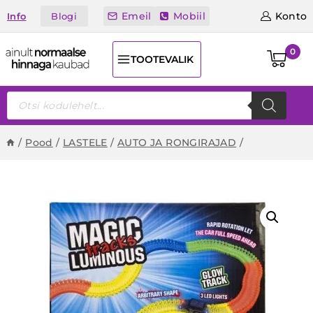
Skip
Emeil
Mobiil
Konto
Blogi
Info
to
content
0
TOOTEVALIK
Products
search
/
Pood
/
LASTELE
/
AUTO JA RONGIRAJAD
/