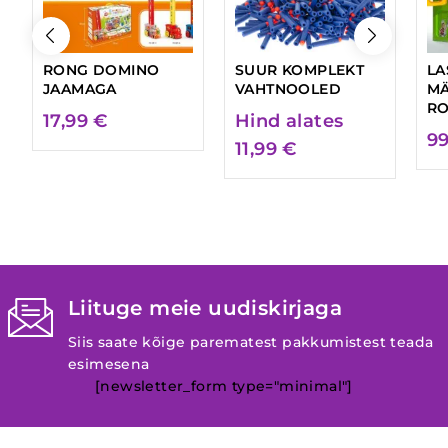
RONG DOMINO
SUUR KOMPLEKT
LA
JAAMAGA
VAHTNOOLED
M
RO
17,99
€
Hind alates
9
11,99
€
Liituge meie uudiskirjaga
Siis saate kõige parematest pakkumistest teada
esimesena
[newsletter_form type="minimal"]