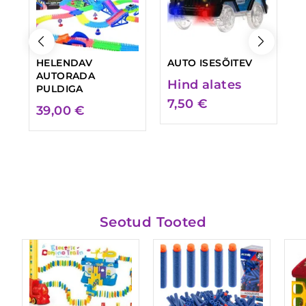
HELENDAV
AUTO ISESÕITEV
P
AUTORADA
Hind alates
H
PULDIGA
7,50
€
2
39,00
€
Seotud Tooted