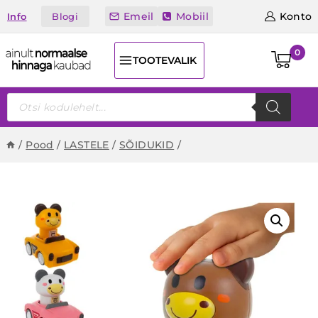
Skip
Emeil
Mobiil
Konto
Blogi
Info
to
content
0
TOOTEVALIK
Products
search
/
Pood
/
LASTELE
/
SÕIDUKID
/