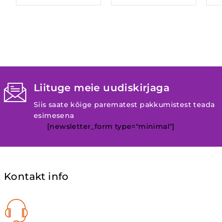
Liituge meie uudiskirjaga
Siis saate kõige parematest pakkumistest teada
esimesena
[newsletter_form type="minimal"]
Kontakt info