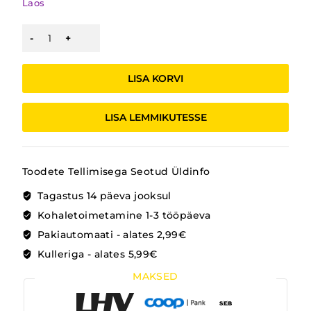
Laos
SENSOORSED
INTERAKTIIVSED
AUTOD
LOOMADEGA
LISA KORVI
kogus
LISA LEMMIKUTESSE
Toodete Tellimisega Seotud Üldinfo
Tagastus 14 päeva jooksul
Kohaletoimetamine 1-3 tööpäeva
Pakiautomaati - alates 2,99€
Kulleriga - alates 5,99€
MAKSED