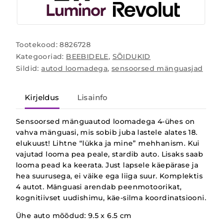
Tootekood:
8826728
Kategooriad:
BEEBIDELE
,
SÕIDUKID
Sildid:
autod loomadega
,
sensoorsed mänguasjad
Kirjeldus
Lisainfo
Sensoorsed mänguautod loomadega 4-ühes on
vahva mänguasi, mis sobib juba lastele alates 18.
elukuust! Lihtne “lükka ja mine” mehhanism. Kui
vajutad looma pea peale, stardib auto. Lisaks saab
looma pead ka keerata. Just lapsele käepärase ja
hea suurusega, ei väike ega liiga suur. Komplektis
4 autot. Mänguasi arendab peenmotoorikat,
kognitiivset uudishimu, käe-silma koordinatsiooni.
Ühe auto mõõdud: 9.5 x 6.5 cm