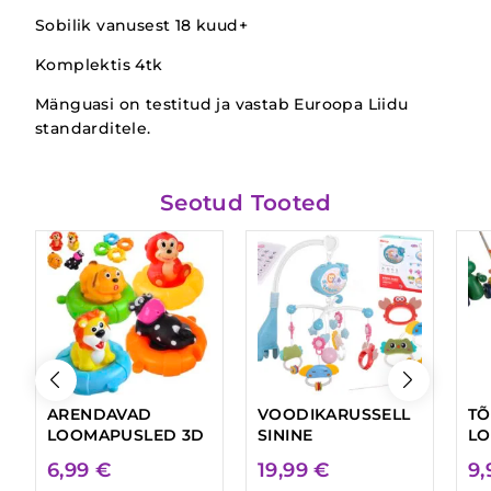
Sobilik vanusest 18 kuud+
Komplektis 4tk
Mänguasi on testitud ja vastab Euroopa Liidu
standarditele.
Seotud Tooted
ARENDAVAD
VOODIKARUSSELL
TÕ
LOOMAPUSLED 3D
SININE
LO
6,99
€
19,99
€
9