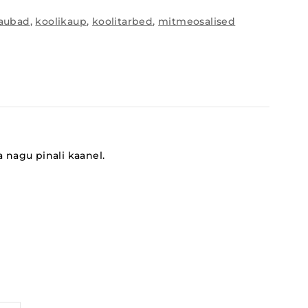
kaubad
,
koolikaup
,
koolitarbed
,
mitmeosalised
a nagu pinali kaanel.