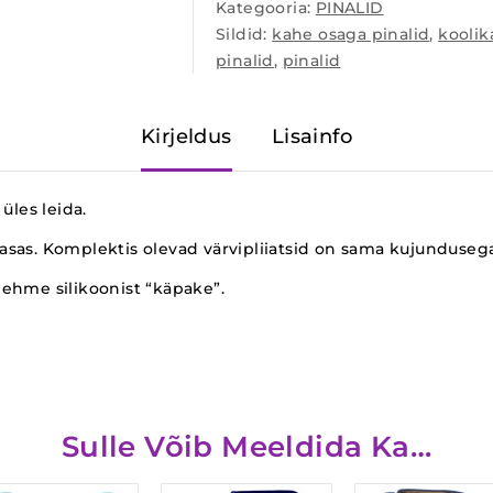
Kategooria:
PINALID
Sildid:
kahe osaga pinalid
,
kooli
pinalid
,
pinalid
Kirjeldus
Lisainfo
 üles leida.
kaasas. Komplektis olevad värvipliiatsid on sama kujunduseg
ehme silikoonist “käpake”.
Sulle Võib Meeldida Ka…