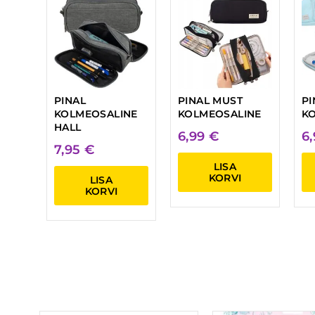
PINAL
PINAL MUST
PI
KOLMEOSALINE
KOLMEOSALINE
K
HALL
6,99
€
6
7,95
€
LISA
KORVI
LISA
KORVI