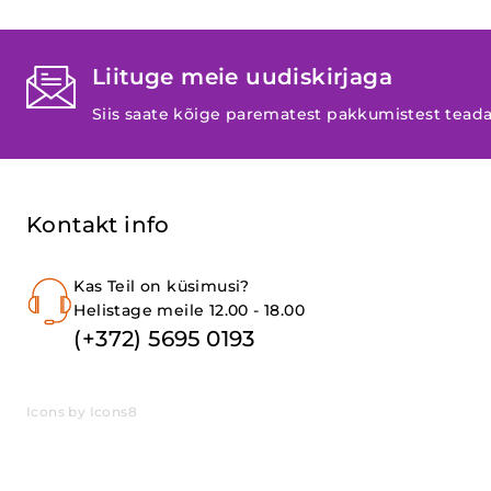
Liituge meie uudiskirjaga
Siis saate kõige parematest pakkumistest tead
Kontakt info
Kas Teil on küsimusi?
Helistage meile 12.00 - 18.00
(+372) 5695 0193
Icons by Icons8