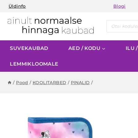
Skip
Üldinfo
Blogi
to
content
Products
search
SUVEKAUBAD
AED / KODU
ILU 
LEMMIKLOOMALE
/
Pood
/
KOOLITARBED
/
PINALID
/