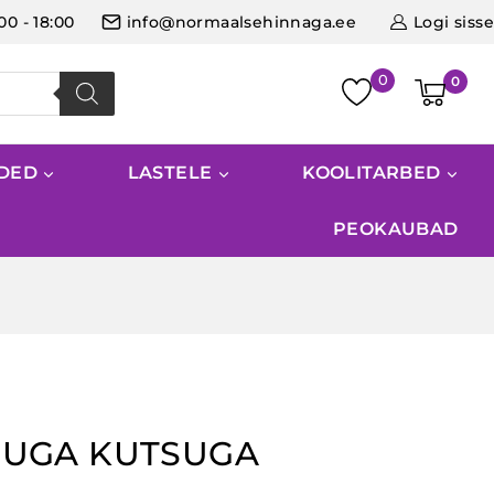
:00 - 18:00
info@normaalsehinnaga.ee
Logi sisse
0
IDED
LASTELE
KOOLITARBED
PEOKAUBAD
ISUGA KUTSUGA