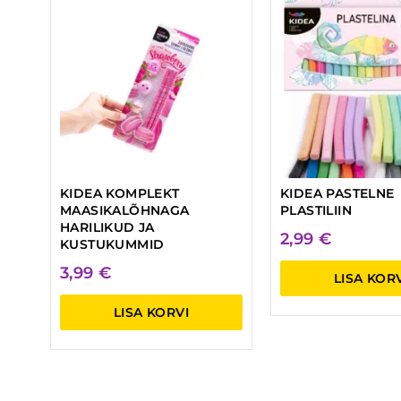
KIDEA KOMPLEKT
KIDEA PASTELNE
MAASIKALÕHNAGA
PLASTILIIN
HARILIKUD JA
2,99
€
KUSTUKUMMID
3,99
€
LISA KOR
LISA KORVI