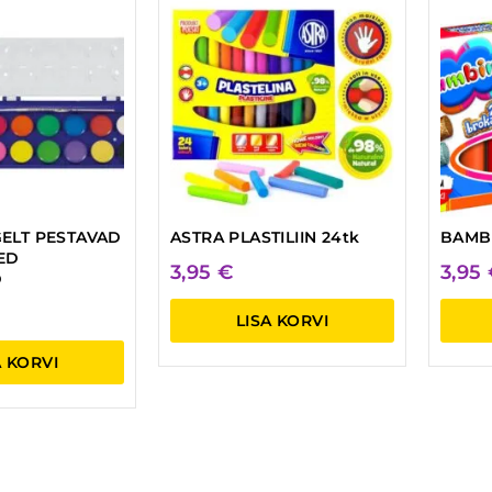
GELT PESTAVAD
ASTRA PLASTILIIN 24tk
BAMBI
ED
3,95
€
3,95
D
LISA KORVI
A KORVI