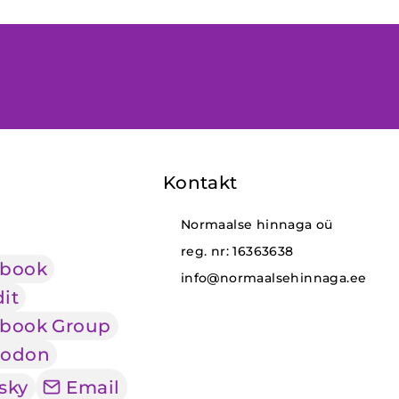
Kontakt
Normaalse hinnaga oü
reg. nr: 16363638
ebook
info@normaalsehinnaga.ee
it
book Group
todon
sky
Email