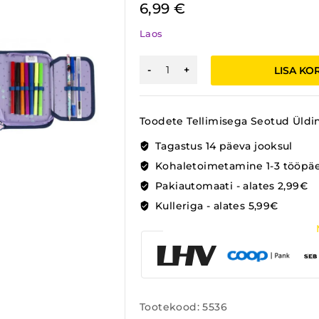
6,99
€
Laos
PINAL
LISA KO
KOOS
SISUGA
KUTSUGA
Toodete Tellimisega Seotud Üldi
kogus
Tagastus 14 päeva jooksul
Kohaletoimetamine 1-3 tööpä
Pakiautomaati - alates 2,99€
Kulleriga - alates 5,99€
Tootekood:
5536