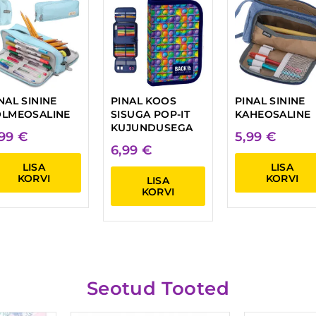
NAL SININE
PINAL KOOS
PINAL SININE
OLMEOSALINE
SISUGA POP-IT
KAHEOSALINE
KUJUNDUSEGA
,99
€
5,99
€
6,99
€
LISA
LISA
KORVI
KORVI
LISA
KORVI
Seotud Tooted