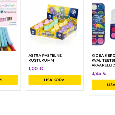
ASTRA PASTELNE
KIDEA KER
KUSTUKUMM
KVALITEETS
AKVARELLI
1,00
€
3,95
€
VI
LISA KORVI
LIS