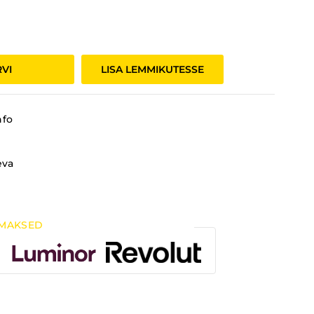
RVI
LISA LEMMIKUTESSE
nfo
eva
MAKSED