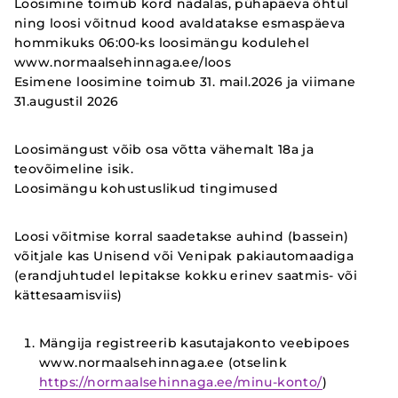
Loosimine toimub kord nädalas, pühapäeva õhtul
ning loosi võitnud kood avaldatakse esmaspäeva
hommikuks 06:00-ks loosimängu kodulehel
www.normaalsehinnaga.ee/loos
Esimene loosimine toimub 31. mail.2026 ja viimane
31.augustil 2026
Loosimängust võib osa võtta vähemalt 18a ja
teovõimeline isik.
Loosimängu kohustuslikud tingimused
Loosi võitmise korral saadetakse auhind (bassein)
võitjale kas Unisend või Venipak pakiautomaadiga
(erandjuhtudel lepitakse kokku erinev saatmis- või
kättesaamisviis)
Mängija registreerib kasutajakonto veebipoes
www.normaalsehinnaga.ee (otselink
https://normaalsehinnaga.ee/minu-konto/
)