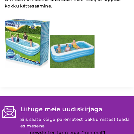
kokku kättesaamine.
Liituge meie uudiskirjaga
Siis saate kõige parematest pakkumistest teada
esimesena
[newsletter_form type="minimal"]