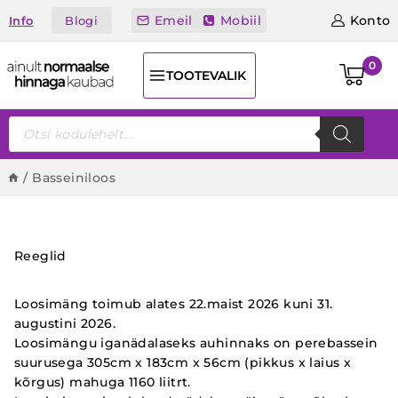
Skip
Emeil
Mobiil
Konto
Blogi
Info
to
content
0
TOOTEVALIK
Products
search
/
Basseiniloos
Reeglid
Loosimäng toimub alates 22.maist 2026 kuni 31.
augustini 2026.
Loosimängu iganädalaseks auhinnaks on perebassein
suurusega 305cm x 183cm x 56cm (pikkus x laius x
kõrgus) mahuga 1160 liitrt.