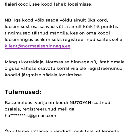
flaierikoodi, see kood läheb loosimisse.
NB! Iga kood võib saada võidu ainult üks kord,
loosimisest osa saavad võtta ainult kõik 1-5 punktis
tingimused täitnud mängija, kes on oma koodi
loosimängus osalemiseks registreerinud saates selle
klient@normaalsehinnaga.ee
Mängu korraldaja, Normaalse hinnaga oü, jätab omale
õiguse vähese osavõtu korral viia üle registreenunud
koodid järgmise nädala loosimisse.
Tulemused:
Basseiniloosi võitja on koodi
NU7GY4H
saatnud
osaleja, registreerunud meiliga
ha********is@gmail.com
Õnnitleme, võtame ühendust meili teel, et leppida